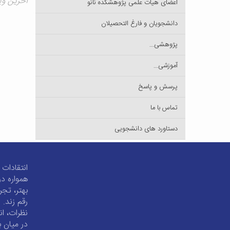
آخرین ویرایش ۲۶
اعضای هیات علمی پژوهشکده نانو
دانشجویان و فارغ التحصیلان
پژوهشی...
آموزشی...
پرسش و پاسخ
تماس با ما
دستاورد های دانشجویی
انتقادات 
همواره در
بهتر، تجر
رقم زند. 
نظرات، ان
در میان ب