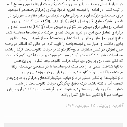
در شرایط دمایی مختلف را بررسی و حرکت یکنواخت آن‌ها به‌سوی سطح گرم
را ثبت کنند. در ادامه، با توسعه نظریه ترموکاپیلاری (حرارتی-سطحی) موجود
برای حباب‌های بزرگ، آن را با ویژگی‌های نانومقیاس نظیر مقاومت حرارتی در
فصل مشترک مایع–گاز و طول لغزش (Slip Length) تلفیق کردند. بر این
اساس، روابطی برای نیروی مارانگونی و نیروی درگ (Drag) به‌دست آمد و با
برقراری تعادل بین این دو نیرو، سرعت نظری حرکت نانوحباب‌ها محاسبه شد.
نتایج این مدل‌سازی نظری، با داده‌های به‌دست‌آمده از شبیه‌سازی‌ها تطابق
بالایی داشت و اعتبار مدل توسعه‌یافته را تأیید کرد. در حالی که انتظار می‌رفت
طول لغزش در فصل مشترک مایع–گاز بتواند بر حرکت نانوحباب‌ها اثرگذار باشد،
محاسبات نشان داد که مقدار آن در سیستم مورد بررسی به‌قدری کوچک است
که تأثیر معناداری بر روی دینامیک حرکت نانوحباب‌ها ندارد. این پژوهش
نه‌تنها شناخت علمی ما از دینامیک نانوحباب‌ها را در سطحی بی‌سابقه ارتقا
می‌دهد، بلکه می‌تواند کاربردهای عملی فراوانی در حوزه‌هایی چون
نانوفلوئیدها، پزشکی مبتنی بر نانوحباب، میکروتراشه‌های حرارتی و فناوری‌های
تصفیه آب داشته باشد. درک دقیق چگونگی حرکت نانوحباب‌ها در شیب
دمایی، امکان طراحی سیستم‌های هوشمند را فراهم می‌سازد که در آن، جریان
سیالات صرفاً با تغییر دما قابل کنترل باشد.
آخرین ویرایش ۲۵ فروردین ۱۴۰۴