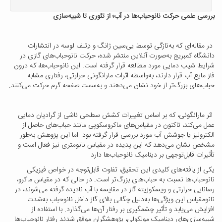
بررسی علمی حرکت نانوحباب‌ها در آب؛ از تئوری تا شبیه‌سازی
در مقاله‌ای که به‌تازگی توسط یی‌سین ژانگ و دِتلف لوسه در انتشارات
دانشگاه کمبریج به‌صورت آنلاین منتشر شده، حرکت نانوحباب‌های گازی در
شرایط شیب دمایی مورد مطالعه قرار گرفته است. این نانوحباب‌ها، که درون
فاز مایع آب قرار دارند، به‌واسطه اثرات مارانگونی حرارتی، رفتاری مشابه
حباب‌های بزرگ‌تر از خود نشان می‌دهند و به‌سمت صفحه گرم حرکت می‌کنند.
اثر مارانگونی، که بر اساس تغییرات کشش سطحی ناشی از گرادیان دمایی
عمل می‌کند، تاکنون در مقیاس‌های ماکروسکوپی مانند حباب‌های حاصل از
الکترولیز یا جوشش آب مورد بررسی قرار گرفته بود. اما این پژوهش به‌طور
مشخص نشان می‌دهد که این پدیده در مقیاس نانومتری نیز فعال است و
تأثیرات قابل‌توجهی بر دینامیک نانوحباب‌ها دارد
یکی از یافته‌های کلیدی این تحقیق، تفاوت قابل‌توجه در خواص فیزیکی
نانوحباب‌ها نسبت به حباب‌های بزرگ‌تر است. در حالی که در مقیاس ماکرو،
رسانایی حرارتی و ویسکوزیته گاز در مقایسه با آب نادیده گرفته می‌شوند، در
نانومقیاس این ویژگی‌ها به‌دلیل چگالی بالای گاز داخل نانوحباب به‌شدت
افزایش می‌یابد و تأثیر چشمگیری بر رفتار آن‌ها می‌گذارد. با استفاده از
شبیه‌سازی‌های دینامیک مولکولی، پژوهشگران موفق شدند رفتار نانوحباب‌ها