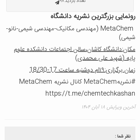
تعداد بازدید:۹۷
رونمایی بزرگترین نشریه دانشگاه
MetaChem (مهندسی مکانیک-مهندسی شیمی-نانو-
شیمی)
مکان:دانشگاه کاشان،سالن اجتماعات دانشکده علوم
پایه (شهید علی محمدی)
زمان برگزاری:۱۹ام دوشنبه ساعت 17-18/30
#نشریهMetaChem
کانال نشریه MetaChem
https://t.me/chemtechkashan
آخرین ویرایش ۱۸ آبان ۱۴۰۴
نظر شما :