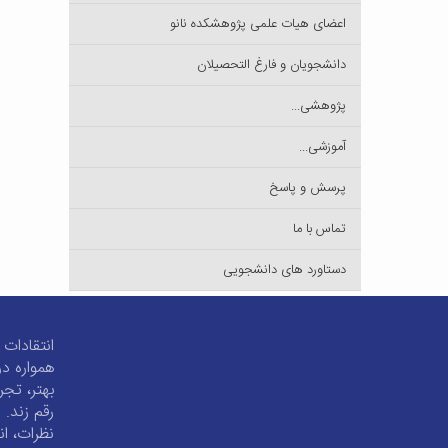
اعضای هیات علمی پژوهشکده نانو
دانشجویان و فارغ التحصیلان
پژوهشی...
آموزشی...
پرسش و پاسخ
تماس با ما
دستاورد های دانشجویی
انتقادات 
همواره در
بهتر، تجر
رقم زند. 
نظرات، ان