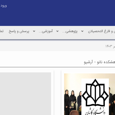
ورود
و فارغ التحصیلان
پژوهشی...
آموزشی...
پرسش و پاسخ
تما
۱۴۰۳
هشکده نانو - آرشیو