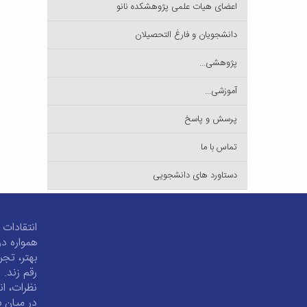
اعضای هیات علمی پژوهشکده نانو
دانشجویان و فارغ التحصیلان
پژوهشی...
آموزشی...
پرسش و پاسخ
تماس با ما
دستاورد های دانشجویی
انتقادات 
همواره در
بهتر، تجر
رقم زند. 
نظرات، ان
در میان ب