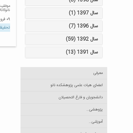
سال 1398 (8)
موفقیت
نانوکاتا
سال 1397 (1)
۰۹ فروردین ۱۳۹۲
سال 1396 (7)
تحقیقا
سال 1392 (59)
سال 1391 (13)
معرفی
اعضای هیات علمی پژوهشکده نانو
دانشجویان و فارغ التحصیلان
پژوهشی...
آموزشی...