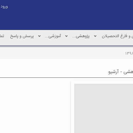
ورود
و فارغ التحصیلان
پژوهشی...
آموزشی...
پرسش و پاسخ
تما
وهشی - آرشیو