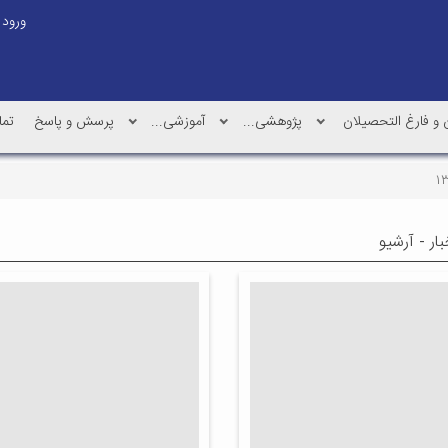
ورود
و فارغ التحصیلان
پژوهشی...
آموزشی...
پرسش و پاسخ
تما
ار - آرشیو